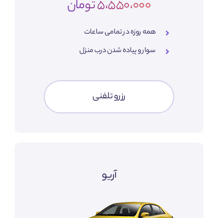
5،550،000 تومان
همه روزه در تمامی ساعات
سوار و پیاده شدن درب منزل
رزرو تلفنی
آریو