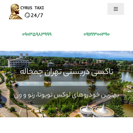
Ski
Toggle
t
Navigation
conten
تاکسی کوروش
09035983999
09122300390
درخواست تاکسی
خدمات ما
تاکسی دربستی تهران چمخاله
جذب راننده
بهترین خودروهای لوکس تویوتا، رنو و ون
بلاگ
درباره ما