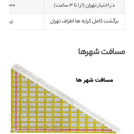
در اختیار تهران (از 1 تا 3 ساعت)
1500.000 تو
برگشت کامل کرایه ها اطراف تهران
زیر 2،000،000
مسافت شهرها