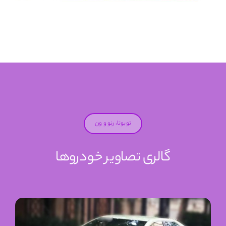
تویوتا، رنو و ون
گالری تصاویر خودروها