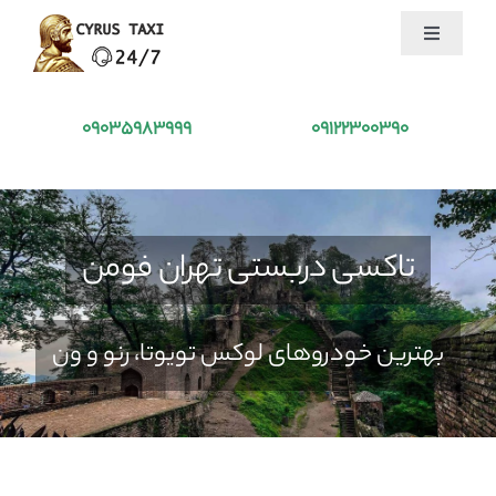
Ski
Toggle
t
Navigation
conten
تاکسی کوروش
09035983999
09122300390
درخواست تاکسی
خدمات ما
تاکسی دربستی تهران فومن
جذب راننده
بهترین خودروهای لوکس تویوتا، رنو و ون
بلاگ
درباره ما