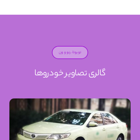
تویوتا، رنو و ون
گالری تصاویر خودروها