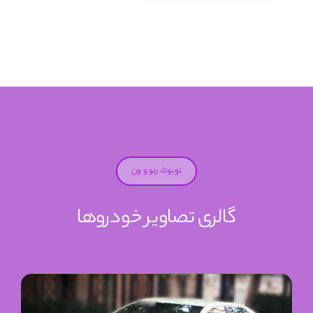
تویوتا، رنو و ون
گالری تصاویر خودروها