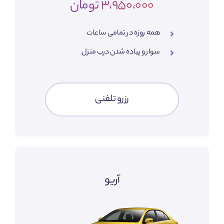
3،950،000 تومان
همه روزه در تمامی ساعات
سوار و پیاده شدن درب منزل
رزرو تلفنی
آریو