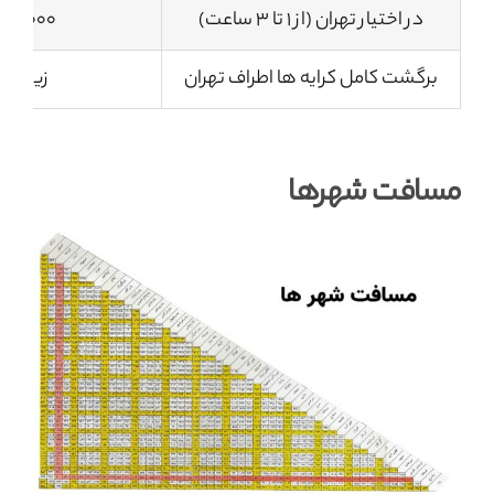
در اختیار تهران (از 1 تا 3 ساعت)
1500.000 تو
برگشت کامل کرایه ها اطراف تهران
زیر 2،000،000
مسافت شهرها