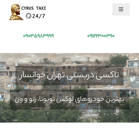
Ski
Toggle
t
Navigation
conten
تاکسی کوروش
09035983999
09122300390
درخواست تاکسی
خدمات ما
تاکسی دربستی تهران خوانسار
جذب راننده
بهترین خودروهای لوکس تویوتا، رنو و ون
بلاگ
درباره ما